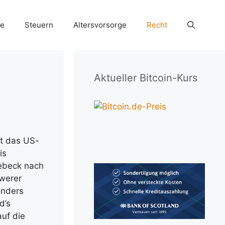
ie
Steuern
Altersvorsorge
Recht
Aktueller Bitcoin-Kurs
st das US-
is
iebeck nach
werer
onders
d’s
uf die