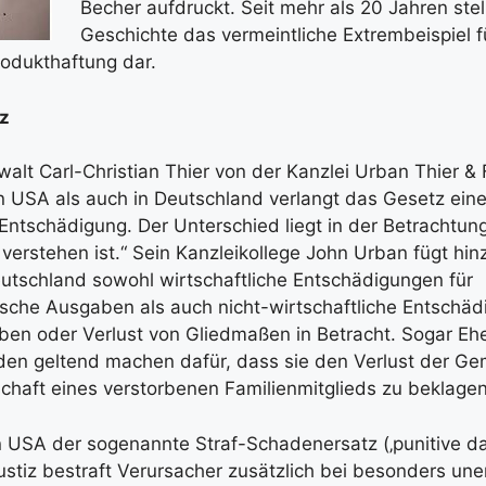
Becher aufdruckt. Seit mehr als 20 Jahren stel
Geschichte das vermeintliche Extrembeispiel f
rodukthaftung dar.
z
lt Carl-Christian Thier von der Kanzlei Urban Thier & 
n USA als auch in Deutschland verlangt das Gesetz ein
ntschädigung. Der Unterschied liegt in der Betrachtung
erstehen ist.“ Sein Kanzleikollege John Urban fügt hinz
eutschland sowohl wirtschaftliche Entschädigungen für
sche Ausgaben als auch nicht-wirtschaftliche Entschä
ben oder Verlust von Gliedmaßen in Betracht. Sogar Eh
en geltend machen dafür, dass sie den Verlust der Ge
chaft eines verstorbenen Familienmitglieds zu beklage
en USA der sogenannte Straf-Schadenersatz (‚punitive da
stiz bestraft Verursacher zusätzlich bei besonders un