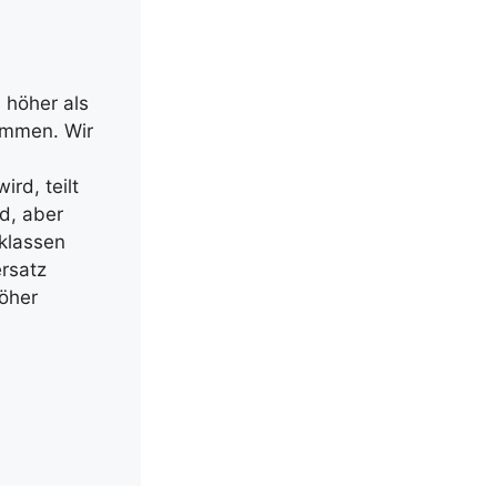
 höher als
ommen. Wir
rd, teilt
d, aber
sklassen
rsatz
öher