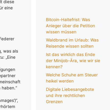
lt diese
ür eine
Bitcoin-Haltefrist: Was
Anleger über die Petition
wissen müssen
Federer
Waldbrand im Urlaub: Was
e
Reisende wissen sollten
, was als
Ist das wirklich das Ende
u: „Eine
der Minijob-Ära, wie wir sie
kennen?
digungen
Welche Schuhe am Steuer
epartner
heikel werden
meinschaft
n haben.“
Digitale Liebesangebote
und ihre rechtlichen
mages‘)“,
Grenzen
erhörtem