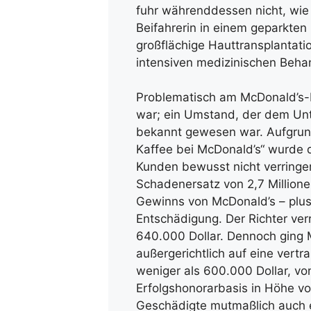
fuhr währenddessen nicht, wie 
Beifahrerin in einem geparkten
großflächige Hauttransplantat
intensiven medizinischen Beha
Problematisch am McDonald’s-Ka
war; ein Umstand, der dem Un
bekannt gewesen war. Aufgrun
Kaffee bei McDonald’s“ wurde 
Kunden bewusst nicht verringer
Schadenersatz von 2,7 Millione
Gewinns von McDonald’s – plus 
Entschädigung. Der Richter ve
640.000 Dollar. Dennoch ging Mc
außergerichtlich auf eine vertr
weniger als 600.000 Dollar, v
Erfolgshonorarbasis in Höhe vo
Geschädigte mutmaßlich auch ei