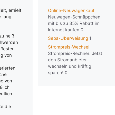
t, erhielt
Online-Neuwagenkauf
e lang
Neuwagen-Schnäppchen
mit bis zu 35% Rabatt im
Internet kaufen 0
zu heiß
Sepa-Überweisung
1
schwerden
Strompreis-Wechsel
ißester
Strompreis-Rechner: Jetzt
ng von
den Stromanbieter
wechseln und kräftig
erierten
sparen! 0
iche
me von
ßlich
utlich
te die