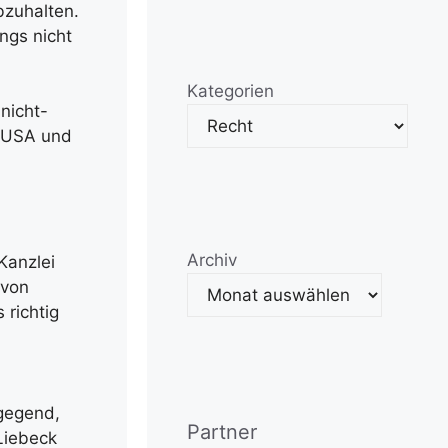
bzuhalten.
ngs nicht
Kategorien
nicht-
n USA und
Archiv
Kanzlei
 von
 richtig
ngegend,
Partner
Liebeck