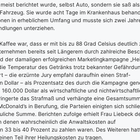
meist berichtet wurde, selbst Auto, sondern sie saß als
 Fahrzeug. Sie wurde acht Tage im Krankenhaus behandel
ionen in erheblichem Umfang und musste sich zwei Jahr
ndlungen unterziehen.
ffee war, dass er mit bis zu 88 Grad Celsius deutlich 
ternehmen bereits seit Längerem durch zahlreiche Be
d der damaligen erfolgreichen Marketingkampagne „He
die Temperatur des Getränks trotz bekannter Gefährdu
t – die erzürnte Jury empfahl daraufhin einen Straf-
n Dollar – als Prozentsatz des durch die Kampagne gen
160.000 Dollar als wirtschaftliche und nichtwirtschaftl
rringerte das Strafmaß und verhängte eine Gesamtsum
Donald’s in Berufung, die Parteien einigten sich schlie
auliche Summe. Berichten zufolge erhielt Frau Liebeck de
on denen wahrscheinlich die Anwaltskosten auf
n 33 bis 40 Prozent zu zahlen waren. Des Weiteren hat
nen Teil ihrer Heilungskosten zu tragen.