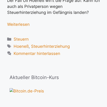
Der Fall Uli Hoeneß wirft die Frage auf: Kann ich
auch als Privatperson wegen
Steuerhinterziehung im Gefängnis landen?
Weiterlesen
Kategorien
Steuern
Schlagwörter
Hoeneß
,
Steuerhinterziehung
Kommentar hinterlassen
Aktueller Bitcoin-Kurs