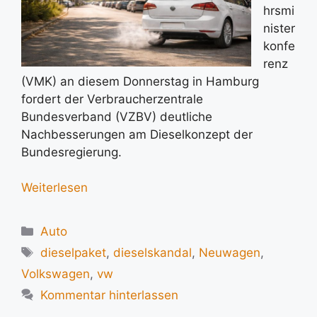
hrsmi
nister
konfe
renz
(VMK) an diesem Donnerstag in Hamburg
fordert der Verbraucherzentrale
Bundesverband (VZBV) deutliche
Nachbesserungen am Dieselkonzept der
Bundesregierung.
Weiterlesen
Kategorien
Auto
Schlagwörter
dieselpaket
,
dieselskandal
,
Neuwagen
,
Volkswagen
,
vw
Kommentar hinterlassen