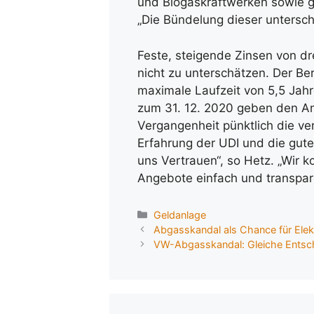
und Biogaskraftwerken sowie g
„Die Bündelung dieser unterschi
Feste, steigende Zinsen von dre
nicht zu unterschätzen. Der Be
maximale Laufzeit von 5,5 Jah
zum 31. 12. 2020 geben den Anl
Vergangenheit pünktlich die ver
Erfahrung der UDI und die gute
uns Vertrauen“, so Hetz. „Wir k
Angebote einfach und transpar
Kategorien
Geldanlage
Abgasskandal als Chance für Elek
VW-Abgasskandal: Gleiche Entsch