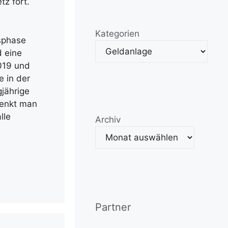
z fort.
Kategorien
nsphase
d eine
2019 und
e in der
gjährige
henkt man
lle
Archiv
Partner