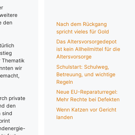
er
weitere
ie den
Nach dem Rückgang
spricht vieles für Gold
Das Altersvorsorgedepot
ürlich
ist kein Allheilmittel für die
stieg
Altersvorsorge
r Thematik
Schulstart: Schulweg,
nnten wir
Betreuung, und wichtige
gemacht,
Regeln
Neue EU-Reparaturregel:
rch private
Mehr Rechte bei Defekten
und den
Wenn Katzen vor Gericht
 sind
landen
rint
indenergie-