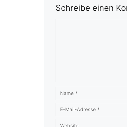
Schreibe einen K
Kommentar
Name
E-
Mail-
Adresse
Website