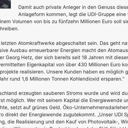
Damit auch private Anleger in den Genuss dies
Anlageform kommen, legt die UDI-Gruppe eine 
einem Volumen von bis zu fünfzehn Millionen Euro soll s
chreiben.
 letzten Atomkraftwerke abgeschaltet sein. Das geht nat
ensive Ausbau erneuerbarer Energien macht den Atomaus
er Georg Hetz, der sich bereits seit 18 Jahren mit diese
vermittelten Eigenkapital von über 430 Millionen Euro ko
eprojekte realisieren. Unsere Kunden haben es möglich 
ahr rund 1,6 Millionen Tonnen Kohlendioxid ersparen.“
utschland erzeugten sauberen Stroms wurde und wird du
erst möglich. Wer mit seinem Kapital die Energiewende 
hte, setzt auf grünes Geld. Öko-Unternehmensdarlehen
uro direkt der Energiewende zugutekommt. „Unser UDI Sp
ung, die Realisierung und den Kauf von Photovoltaik-, W