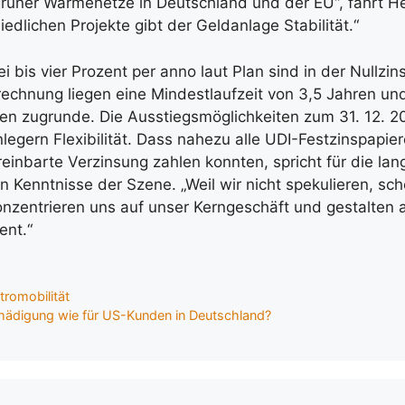
rüner Wärmenetze in Deutschland und der EU“, fährt Het
edlichen Projekte gibt der Geldanlage Stabilität.“
i bis vier Prozent per anno laut Plan sind in der Nullzi
rechnung liegen eine Mindestlaufzeit von 3,5 Jahren un
ren zugrunde. Die Ausstiegsmöglichkeiten zum 31. 12. 
egern Flexibilität. Dass nahezu alle UDI-Festzinspapier
einbarte Verzinsung zahlen konnten, spricht für die lan
n Kenntnisse der Szene. „Weil wir nicht spekulieren, sc
onzentrieren uns auf unser Kerngeschäft und gestalten a
ent.“
tromobilität
ädigung wie für US-Kunden in Deutschland?