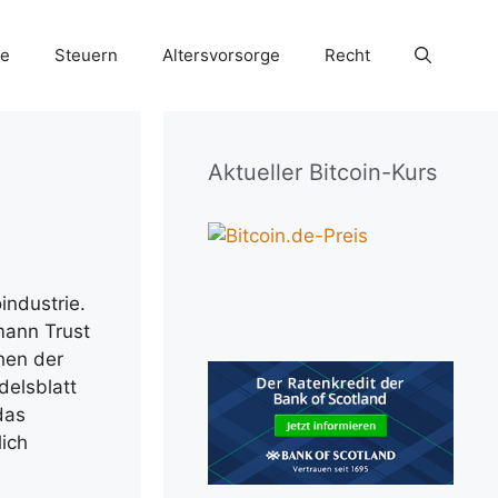
ie
Steuern
Altersvorsorge
Recht
Aktueller Bitcoin-Kurs
industrie.
mann Trust
hen der
elsblatt
das
lich