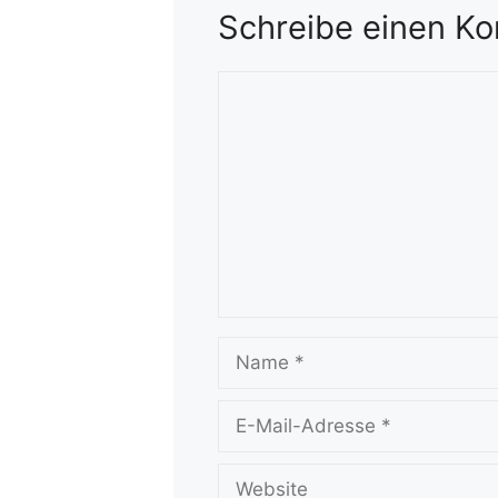
Schreibe einen K
Kommentar
Name
E-
Mail-
Adresse
Website