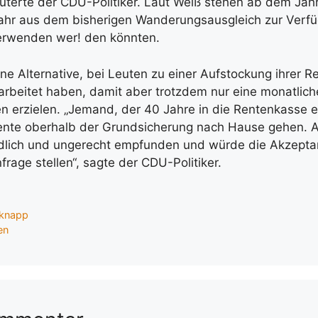
äuterte der CDU-Politiker. Laut Weiß stehen ab dem Jah
 Jahr aus dem bisherigen Wanderungsausgleich zur Verfü
verwenden wer! den könnten.
ne Alternative, bei Leuten zu einer Aufstockung ihrer R
arbeitet haben, damit aber trotzdem nur eine monatlic
n erzielen. „Jemand, der 40 Jahre in die Rentenkasse e
Rente oberhalb der Grundsicherung nach Hause gehen. A
ndlich und ungerecht empfunden und würde die Akzept
rage stellen“, sagte der CDU-Politiker.
 knapp
en