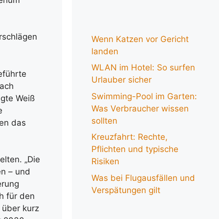
erium
orschlägen
Wenn Katzen vor Gericht
landen
WLAN im Hotel: So surfen
eführte
Urlauber sicher
nach
Swimming-Pool im Garten:
agte Weiß
Was Verbraucher wissen
e
sollten
sen das
Kreuzfahrt: Rechte,
Pflichten und typische
elten. „Die
Risiken
en – und
Was bei Flugausfällen und
erung
Verspätungen gilt
h für den
 über kurz