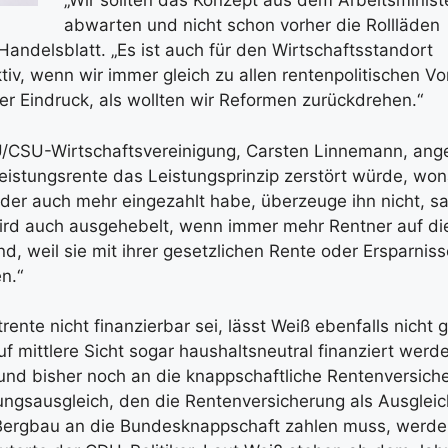
„Wir sollten das Konzept aus dem Arbeitsminist
abwarten und nicht schon vorher die Rollläden
Handelsblatt. „Es ist auch für den Wirtschaftsstandort
iv, wenn wir immer gleich zu allen rentenpolitischen V
er Eindruck, als wollten wir Reformen zurückdrehen.“
/CSU-Wirtschaftsvereinigung, Carsten Linnemann, ang
eistungsrente das Leistungsprinzip zerstört würde, wo
der auch mehr eingezahlt habe, überzeuge ihn nicht, s
wird auch ausgehebelt, wenn immer mehr Rentner auf di
, weil sie mit ihrer gesetzlichen Rente oder Ersparnis
n.“
nte nicht finanzierbar sei, lässt Weiß ebenfalls nicht g
f mittlere Sicht sogar haushaltsneutral finanziert werd
Bund bisher noch an die knappschaftliche Rentenversich
rungsausgleich, den die Rentenversicherung als Ausgleic
 Bergbau an die Bundesknappschaft zahlen muss, werde