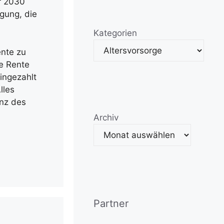
r 2030
gung, die
Kategorien
ente zu
he Rente
ingezahlt
lles
anz des
Archiv
Partner