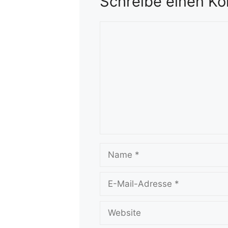
Schreibe einen K
Kommentar
Name
E-
Mail-
Adresse
Website