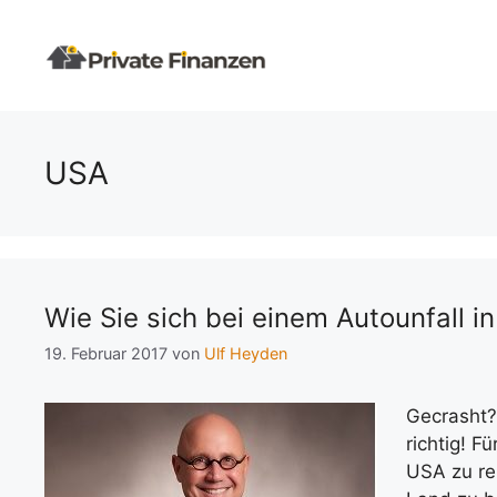
Zum
Inhalt
springen
USA
Wie Sie sich bei einem Autounfall i
19. Februar 2017
von
Ulf Heyden
Gecrasht?
richtig! F
USA zu re