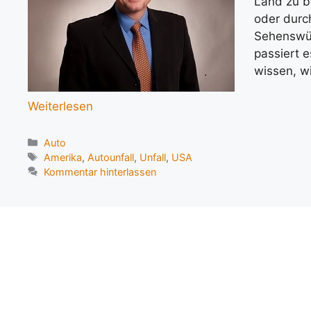
Land zu b
oder durc
Sehenswür
passiert e
wissen, wi
Weiterlesen
Kategorien
Auto
Schlagwörter
Amerika
,
Autounfall
,
Unfall
,
USA
Kommentar hinterlassen