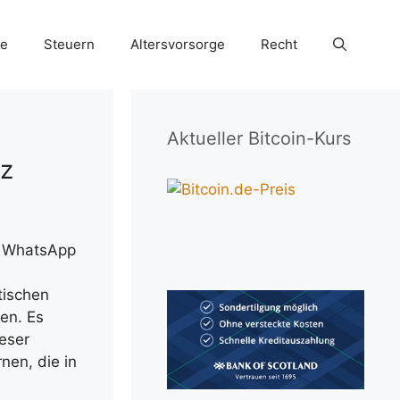
ie
Steuern
Altersvorsorge
Recht
Aktueller Bitcoin-Kurs
tz
s WhatsApp
tischen
en. Es
eser
nen, die in