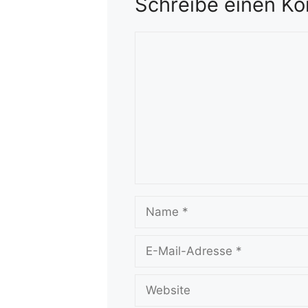
Schreibe einen K
Kommentar
Name
E-
Mail-
Adresse
Website